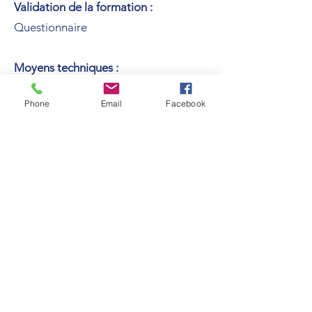
Validation de la formation :
Questionnaire
Moyens techniques :
Vidéoprojecteur ou à distance par
Phone
Email
Facebook
visio
Financement :
Paiement comptant : virement
Handicap :
Adaptations sur demande ,
Contactez-nous directement :
meriguetformation@gmail.com
Formateur – Formatrice :